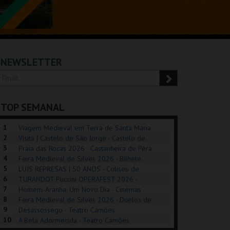
NEWSLETTER
TOP SEMANAL
1
Viagem Medieval em Terra de Santa Maria
2
2026 - Santa Maria da Feira
Visita | Castelo de São Jorge - Castelo de
3
São Jorge
Praia das Rocas 2026 - Castanheira de Pêra
4
Feira Medieval de Silves 2026 - Bilhete
5
Diário - Centro Histórico Silves
LUÍS REPRESAS | 50 ANOS - Coliseu de
6
Lisboa
TURANDOT Puccini OPERAFEST 2026 -
POSIÇÕES |
SHREK, O MUSICAL
PIZZA MAN OEIRAS
PÉR
7
Convento da Cartuxa
Homem-Aranha: Um Novo Dia - Cinemas
HIBITIONS 2026
DE 
8
Cinemax Penafiel
Feira Medieval de Silves 2026 - Duelos de
9
Honra - Centro Histórico Silves
Desassossego - Teatro Camões
SEU DO ORIENTE.
TAGUSPARK
TAGUSPARK
CAS
10
A Bela Adormecida - Teatro Camões