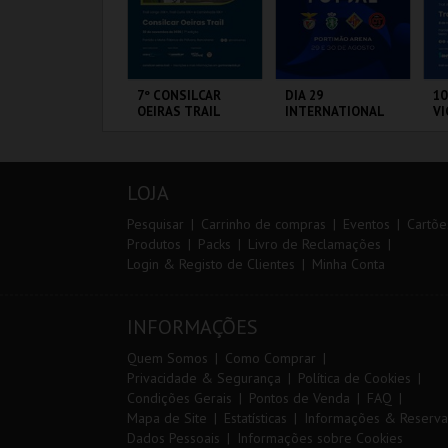
ANTO ANTÓNIO -
7º CONSILCAR
DIA 29
10
 LISBOA DE
OEIRAS TRAIL
INTERNATIONAL
VI
ANTO ANTÓNIO -
MASTERS FUTSAL
ERCURSO
2026 - SL BENFICA
VS FC JIMBEE CAR
L - SANTO
FÁBRICA DA
PORTIMÃO ARENA
S
NTÓNIO
PÓLVORA
CA
LOJA
MAIS INFO
MAIS INFO
MAIS INFO
Pesquisar
Carrinho de compras
Eventos
Cartõe
Produtos
Packs
Livro de Reclamações
Login & Registo de Clientes
Minha Conta
COMPRAR
INSCREVER
COMPRAR
INFORMAÇÕES
Quem Somos
Como Comprar
Privacidade & Segurança
Política de Cookies
Condições Gerais
Pontos de Venda
FAQ
Mapa de Site
Estatísticas
Informações & Reserva
Dados Pessoais
Informações sobre Cookies