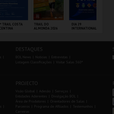
r
i
i
n
o
t
º TRAIL COSTA
TRAIL DO
DIA 29
FI
CENTINA
ALMONDA 2026
INTERNATIONAL
PO
r
e
MASTERS FUTSAL
3 
2026 - SPORTING
CP VS PALMA
ANTIAGO DO
SERRA DE AIRE
PORTIMÃO ARENA
CI
FUTSAL
CÉM E SINES
LO
DESTAQUES
MAIS INFO
MAIS INFO
MAIS INFO
s
BOL News
Noticias
Entrevistas
Listagem Classificações
Visitar Salas 360º
INSCREVER
INSCREVER
COMPRAR
PROJECTO
Visão Global
Adesão
Serviços
Entidades Aderentes
Divulgação BOL
Área de Produtores
Orientadores de Salas
s
Parceiros
Programa de Afiliados
Testemunhos
Carreiras